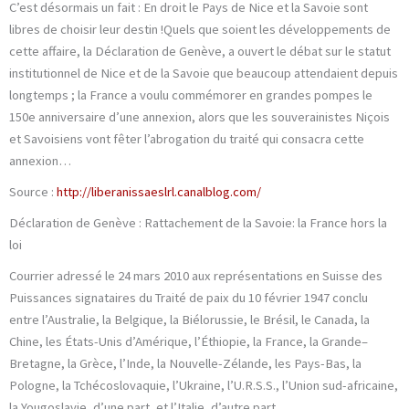
C’est désormais un fait : En droit le Pays de Nice et la Savoie sont
libres de choisir leur destin !Quels que soient les développements de
cette affaire, la Déclaration de Genève, a ouvert le débat sur le statut
institutionnel de Nice et de la Savoie que beaucoup attendaient depuis
longtemps ; la France a voulu commémorer en grandes pompes le
150e anniversaire d’une annexion, alors que les souverainistes Niçois
et Savoisiens vont fêter l’abrogation du traité qui consacra cette
annexion…
Source :
http://liberanissaeslrl.canalblog.com/
Déclaration de Genève : Rattachement de la Savoie: la France hors la
loi
Courrier adressé le 24 mars 2010 aux représentations en Suisse des
Puissances signataires du Traité de paix du 10 février 1947 conclu
entre l’Australie, la Belgique, la Biélorussie, le Brésil, le Canada, la
Chine, les États-Unis d’Amérique, l’Éthiopie, la France, la Grande–
Bretagne, la Grèce, l’Inde, la Nouvelle-Zélande, les Pays-Bas, la
Pologne, la Tchécoslovaquie, l’Ukraine, l’U.R.S.S., l’Union sud-africaine,
la Yougoslavie, d’une part, et l’Italie, d’autre part.