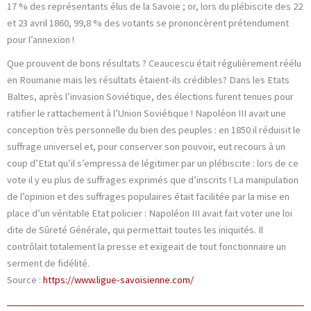
17 % des représentants élus de la Savoie ; or, lors du plébiscite des 22
et 23 avril 1860, 99,8 % des votants se prononcèrent prétendument
pour l’annexion !
Que prouvent de bons résultats ? Ceaucescu était régulièrement réélu
en Roumanie mais les résultats étaient-ils crédibles? Dans les Etats
Baltes, après l’invasion Soviétique, des élections furent tenues pour
ratifier le rattachement à l’Union Soviétique ! Napoléon III avait une
conception très personnelle du bien des peuples : en 1850 il réduisit le
suffrage universel et, pour conserver son pouvoir, eut recours à un
coup d’Etat qu’il s’empressa de légitimer par un plébiscite : lors de ce
vote il y eu plus de suffrages exprimés que d’inscrits ! La manipulation
de l’opinion et des suffrages populaires était facilitée par la mise en
place d’un véritable Etat policier : Napoléon III avait fait voter une loi
dite de Sûreté Générale, qui permettait toutes les iniquités. Il
contrôlait totalement la presse et exigeait de tout fonctionnaire un
serment de fidélité.
Source :
https://www.ligue-savoisienne.com/