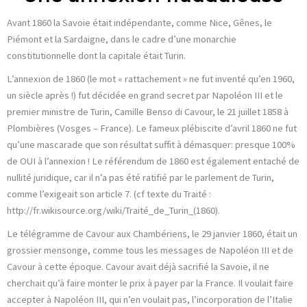
Avant 1860 la Savoie était indépendante, comme Nice, Gênes, le
Piémont et la Sardaigne, dans le cadre d’une monarchie
constitutionnelle dont la capitale était Turin.
L’annexion de 1860 (le mot « rattachement » ne fut inventé qu’en 1960,
un siècle après !) fut décidée en grand secret par Napoléon III et le
premier ministre de Turin, Camille Benso di Cavour, le 21 juillet 1858 à
Plombières (Vosges – France). Le fameux plébiscite d’avril 1860 ne fut
qu’une mascarade que son résultat suffit à démasquer: presque 100%
de OUI à l’annexion ! Le référendum de 1860 est également entaché de
nullité juridique, car il n’a pas été ratifié par le parlement de Turin,
comme l’exigeait son article 7. (cf texte du Traité :
http://fr.wikisource.org/wiki/Traité_de_Turin_(1860).
Le télégramme de Cavour aux Chambériens, le 29 janvier 1860, était un
grossier mensonge, comme tous les messages de Napoléon III et de
Cavour à cette époque. Cavour avait déjà sacrifié la Savoie, il ne
cherchait qu’à faire monter le prix à payer par la France. Il voulait faire
accepter à Napoléon III, qui n’en voulait pas, l’incorporation de l’Italie