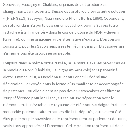
Genevois, Faucigny et Chablais, si jamais devait produire un
changement, l’annexion à la Suisse est préférée à toute autre solution
» (F. ENGELS, Savoyen, Nizza und die Rhein, Berlin, 1860). Cependant,
ce référendum n’a porté que sur un seul choix pour la Savoie (être
rattachée à la France où – dans le cas de victoire du NON – devenir
Italienne), comme si aucune autre alternative n’existait. L’option qui
consistait, pour les Savoisiens, à rester réunis dans un Etat souverain
n’a même pas été proposée au peuple.
Toujours dans le même ordre d’idée, le 16 mars 1860, les provinces de
la Savoie du Nord (Chablais, Faucigny et Genevois) font parvenir à
Victor-Emmanuel II, à Napoléon III et au Conseil Fédéral une
déclaration – envoyée sous la forme d’un manifeste et accompagnée
de pétitions – où elles disent ne pas devenir françaises et affirment
leur préférence pour la Suisse, au cas où une séparation avec le
Piémont serait inévitable. Le royaume de Piémont-Sardaigne était une
monarchie parlementaire et sur les dix-huit députés, qui avaient été
élus par le peuple savoisien et le représentaient au parlement de Turin,
seuls trois approuvèrent l’annexion. Cette position représentait donc