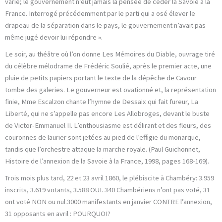
varié; le gouvernement n’eut jamais la pensée de céder la Savoie à la
France. Interrogé précédemment par le parti qui a osé élever le
drapeau de la séparation dans le pays, le gouvernement n’avait pas
même jugé devoir lui répondre ».
Le soir, au théâtre où l’on donne Les Mémoires du Diable, ouvrage tiré
du célèbre mélodrame de Frédéric Soulié, après le premier acte, une
pluie de petits papiers portant le texte de la dépêche de Cavour
tombe des galeries. Le gouverneur est ovationné et, la représentation
finie, Mme Escalzon chante l’hymne de Dessaix qui fait fureur, La
Liberté, qui ne s’appelle pas encore Les Allobroges, devant le buste
de Victor-Emmanuel II. L’enthousiasme est délirant et des fleurs, des
couronnes de laurier sont jetées au pied de l’effigie du monarque,
tandis que l’orchestre attaque la marche royale. (Paul Guichonnet,
Histoire de l’annexion de la Savoie à la France, 1998, pages 168-169).
Trois mois plus tard, 22 et 23 avril 1860, le plébiscite à Chambéry: 3.959
inscrits, 3.619 votants, 3.588 OUI. 340 Chambériens n’ont pas voté, 31
ont voté NON ou nul.3000 manifestants en janvier CONTRE l’annexion,
31 opposants en avril : POURQUOI?