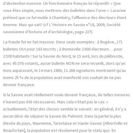
d’abstention massive. Un fonctionnaire français lui répondit: « Que
vous êtes simple, nous mettrons des bulletins dans l’urne ». Laracine
prétend que ce fut inutile à Chambéry, l’affluence des électeurs étant
énorme. Mais qui sait? (cf L’Histoire en Savoie n°18, 2009, Société
savoisienne d’histoire et d’archéologie, page 227).
La fraude fut en fait massive. Deux seuls exemples : à Bogève, 171
bulletins OUI pour 163 inscrits ; à Bonneville 2.600 électeurs… pour
2.500 habitants ! Sur la Savoie du Nord, le 15 avril, lors du plébiscite,
avec 45.076 votants, aucun bulletin NON ne sera recueilli, alors qu’un
mois auparavant, le 14 mars 1860, 11.266 signatures montraient qu’au
moins 25 % de la population avait manifesté son souhait de ne pas
devenir française.
Si la Savoie avait réellement voulu devenir française, de telles mesures
n’eurent pas été nécessaires. Mais cela n’était pas le cas: «
actuellement, l’état des choses semble le suivant : en général, il n’y a
aucun désir de séparer la Savoie du Piémont. Dans la partie la plus
élevée du pays, Maurienne, Tarentaise et Haute-Savoie [Albertville et
Beaufortain], la population est résolument pour le statu quo. En