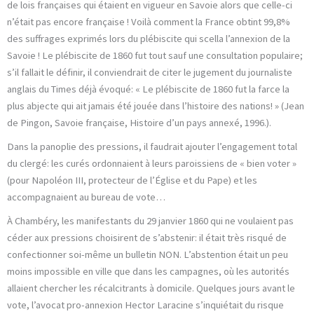
de lois françaises qui étaient en vigueur en Savoie alors que celle-ci
n’était pas encore française ! Voilà comment la France obtint 99,8%
des suffrages exprimés lors du plébiscite qui scella l’annexion de la
Savoie ! Le plébiscite de 1860 fut tout sauf une consultation populaire;
s’il fallait le définir, il conviendrait de citer le jugement du journaliste
anglais du Times déjà évoqué: « Le plébiscite de 1860 fut la farce la
plus abjecte qui ait jamais été jouée dans l’histoire des nations! » (Jean
de Pingon, Savoie française, Histoire d’un pays annexé, 1996.).
Dans la panoplie des pressions, il faudrait ajouter l’engagement total
du clergé: les curés ordonnaient à leurs paroissiens de « bien voter »
(pour Napoléon III, protecteur de l’Église et du Pape) et les
accompagnaient au bureau de vote…
À Chambéry, les manifestants du 29 janvier 1860 qui ne voulaient pas
céder aux pressions choisirent de s’abstenir: il était très risqué de
confectionner soi-même un bulletin NON. L’abstention était un peu
moins impossible en ville que dans les campagnes, où les autorités
allaient chercher les récalcitrants à domicile. Quelques jours avant le
vote, l’avocat pro-annexion Hector Laracine s’inquiétait du risque