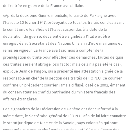
de l’entrée en guerre de la France avec l’Italie.
«Après la deuxième Guerre mondiale, le traité de Paix signé avec
l’Italie, le 10 février 1947, prévoyait que tous les traités conclus avant
le conflit entre les alliés et l’Italie, suspendus à la date de la
déclaration de guerre, devaient être signifiés à l’Italie et être
enregistrés au Secrétariat des Nations Unis afin d’être maintenus et
remis en vigueur. La France avait six mois à compter de la
promulgation du traité pour effectuer ces démarches, fautes de quoi
ces traités seraient abrogé ipso facto ; mais cela n’a pas été le cas»,
explique Jean de Pingon, qui a présenté une attestation signée de la
responsable en chef de la section des traités de l’O.N.U. Ce courrier
confirme un précédent courrier, jamais diffusé, daté de 2002, émanent
du conservateur en chef du patrimoine du ministère français des
Affaires étrangères.
Les signataires de la Déclaration de Genève ont donc informé à la
même date, le Secrétaire général de L’O.N.U. afin de lui faire connaître
le statut juridique de Nice et de la Savoie, pays colonisés qui sont
concernés au premier chef par les articles I et 102 de la Charte des