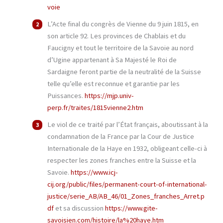
voie
L’Acte final du congrès de Vienne du 9 juin 1815, en
son article 92. Les provinces de Chablais et du
Faucigny et tout le territoire de la Savoie au nord
d’Ugine appartenant à Sa Majesté le Roi de
Sardaigne feront partie de la neutralité de la Suisse
telle qu’elle est reconnue et garantie par les
Puissances.
https://mjp.univ-
perp.fr/traites/1815vienne2.htm
Le viol de ce traité par l’État français, aboutissant à la
condamnation de la France par la Cour de Justice
Internationale de la Haye en 1932, obligeant celle-ci à
respecter les zones franches entre la Suisse et la
Savoie.
https://www.icj-
cij.org/public/files/permanent-court-of-international-
justice/serie_AB/AB_46/01_Zones_franches_Arret.p
df
et sa discussion
https://www.gite-
savoisien.com/histoire/la%20haye.htm