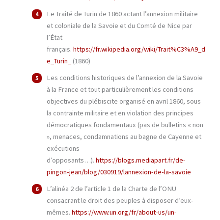
Le Traité de Turin de 1860 actant l’annexion militaire
et coloniale de la Savoie et du Comté de Nice par
l’État
français.
https://fr.wikipedia.org/wiki/Trait%C3%A9_d
e_Turin_
(1860)
Les conditions historiques de l’annexion de la Savoie
à la France et tout particulièrement les conditions
objectives du plébiscite organisé en avril 1860, sous
la contrainte militaire et en violation des principes
démocratiques fondamentaux (pas de bulletins « non
», menaces, condamnations au bagne de Cayenne et
exécutions
d’opposants…).
https://blogs.mediapart.fr/de-
pingon-jean/blog/030919/lannexion-de-la-savoie
L’alinéa 2 de l’article 1 de la Charte de l’ONU
consacrant le droit des peuples à disposer d’eux-
mêmes.
https://www.un.org/fr/about-us/un-