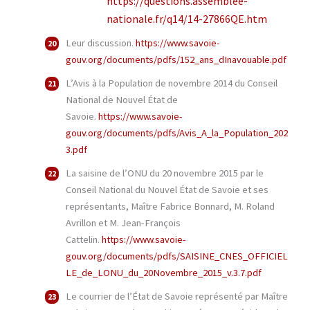
https://questions.assemblee-
nationale.fr/q14/14-27866QE.htm
Leur discussion.
https://www.savoie-
gouv.org/documents/pdfs/152_ans_dInavouable.pdf
L’Avis à la Population de novembre 2014 du Conseil
National de Nouvel État de
Savoie.
https://www.savoie-
gouv.org/documents/pdfs/Avis_A_la_Population_202
3.pdf
La saisine de l’ONU du 20 novembre 2015 par le
Conseil National du Nouvel État de Savoie et ses
représentants, Maître Fabrice Bonnard, M. Roland
Avrillon et M. Jean-François
Cattelin.
https://www.savoie-
gouv.org/documents/pdfs/SAISINE_CNES_OFFICIEL
LE_de_LONU_du_20Novembre_2015_v.3.7.pdf
Le courrier de l’État de Savoie représenté par Maître