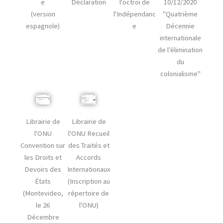
e
Déclaration
l'octroi de
10/12/2020
(version
l'Indépendanc
"Quatrième
espagnole)
e
Décennie
internationale
de l’élimination
du
colonialisme"
Librairie de
Librairie de
l'ONU
l'ONU Recueil
Convention sur
des Traités et
les Droits et
Accords
Devoirs des
Internationaux
États
(Inscription au
(Montevideo,
répertoire de
le 26
l'ONU)
Décembre