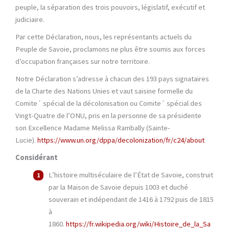
peuple, la séparation des trois pouvoirs, législatif, exécutif et
judiciaire.
Par cette Déclaration, nous, les représentants actuels du
Peuple de Savoie, proclamons ne plus être soumis aux forces
d’occupation françaises sur notre territoire.
Notre Déclaration s’adresse à chacun des 193 pays signataires
de la Charte des Nations Unies et vaut saisine formelle du
Comite´ spécial de la décolonisation ou Comite´ spécial des
Vingt-Quatre de l’ONU, pris en la personne de sa présidente
son Excellence Madame Melissa Rambally (Sainte-
Lucie).
https://www.un.org/dppa/decolonization/fr/c24/about
Considérant
L’histoire multiséculaire de l’État de Savoie, construit
par la Maison de Savoie depuis 1003 et duché
souverain et indépendant de 1416 à 1792 puis de 1815
à
1860.
https://fr.wikipedia.org/wiki/Histoire_de_la_Sa