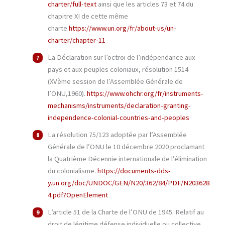
charter/full-text
ainsi que les articles 73 et 74 du
chapitre XI de cette même
charte
https://www.un.org/fr/about-us/un-
charter/chapter-11
La Déclaration sur l’octroi de l’indépendance aux
pays et aux peuples coloniaux, résolution 1514
(XVème session de l’Assemblée Générale de
l’ONU,1960).
https://www.ohchr.org/fr/instruments-
mechanisms/instruments/declaration-granting-
independence-colonial-countries-and-peoples
La résolution 75/123 adoptée par l’Assemblée
Générale de l’ONU le 10 décembre 2020 proclamant
la Quatrième Décennie internationale de l’élimination
du colonialisme.
https://documents-dds-
y.un.org/doc/UNDOC/GEN/N20/362/84/PDF/N203628
4.pdf?OpenElement
L’article 51 de la Charte de l’ONU de 1945. Relatif au
droit de légitime défense individuelle ou collective