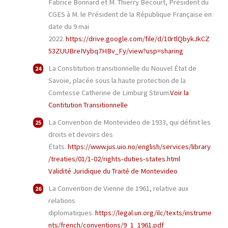
Fabrice Bonnard et M. Thierry Bécourt, Président du
CGES à M. le Président de la République Française en
date du 9 mai
2022.
https://drive.google.com/file/d/10rtlQbykJkCZ
53ZUUBreIVybq7HBv_Fy/view?usp=sharing
La Constitution transitionnelle du Nouvel État de
Savoie, placée sous la haute protection de la
Comtesse Catherine de Limburg Stirum.
Voir la
Contitution Transitionnelle
La Convention de Montevideo de 1933, qui définit les
droits et devoirs des
États.
https://www.jus.uio.no/english/services/library
/treaties/01/1-02/rights-duties-states.html
Validité Juridique du Traité de Montevideo
La Convention de Vienne de 1961, relative aux
relations
diplomatiques.
https://legal.un.org/ilc/texts/instrume
nts/french/conventions/9_1_1961.pdf