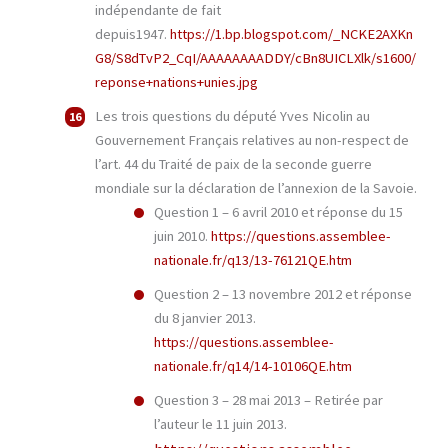
indépendante de fait
depuis1947.
https://1.bp.blogspot.com/_NCKE2AXKn
G8/S8dTvP2_CqI/AAAAAAAADDY/cBn8UICLXlk/s1600/
reponse+nations+unies.jpg
Les trois questions du député Yves Nicolin au
Gouvernement Français relatives au non-respect de
l’art. 44 du Traité de paix de la seconde guerre
mondiale sur la déclaration de l’annexion de la Savoie.
Question 1 – 6 avril 2010 et réponse du 15
juin 2010.
https://questions.assemblee-
nationale.fr/q13/13-76121QE.htm
Question 2 – 13 novembre 2012 et réponse
du 8 janvier 2013.
https://questions.assemblee-
nationale.fr/q14/14-10106QE.htm
Question 3 – 28 mai 2013 – Retirée par
l’auteur le 11 juin 2013.