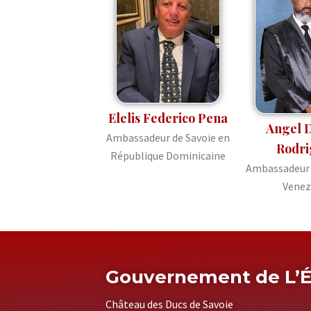
Elelis Federico Pena
Angel 
Ambassadeur de Savoie en
Rodri
République Dominicaine
Ambassadeur 
Venez
Gouvernement de L’É
Château des Ducs de Savoie