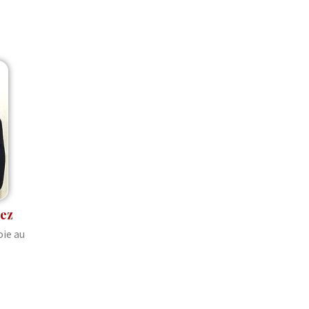
ez
ie au