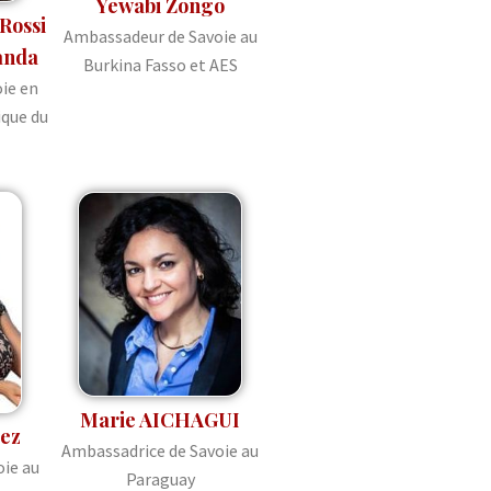
Yewabi Zongo
Rossi
Ambassadeur de Savoie au
anda
Burkina Fasso et AES
ie en
que du
Marie AICHAGUI
ez
Ambassadrice de Savoie au
ie au
Paraguay