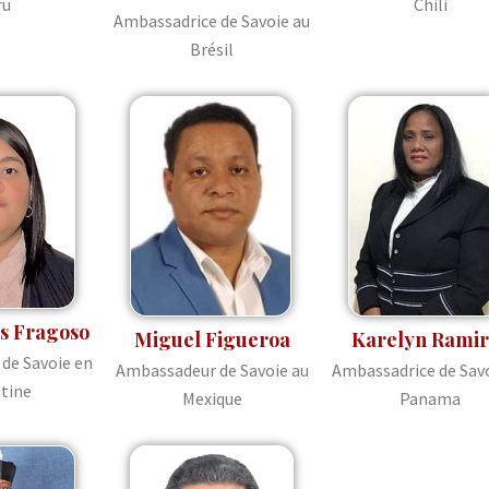
ru
Chili
Ambassadrice de Savoie au
Brésil
is Fragoso
Miguel Figueroa
Karelyn Ramir
de Savoie en
Ambassadeur de Savoie au
Ambassadrice de Savo
tine
Mexique
Panama