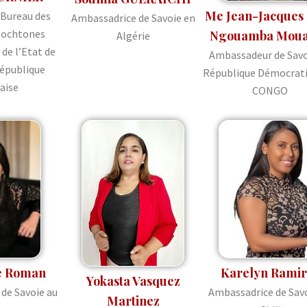
Me Jean-Jacques 
 Bureau des
Ambassadrice de Savoie en
utochtones
Ngouamba Mou
Algérie
de l’Etat de
Ambassadeur de Savo
République
République Démocrati
aise
CONGO
e Roman
Karelyn Ramir
Yokasta Vasquez
de Savoie au
Ambassadrice de Savo
Martinez